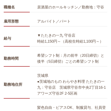
職種名
居酒屋のホールキッチン／勤務地：守谷
雇用形態
アルバイト／パート
▼たたきの一九 守谷店
給与
時給1,150円～（高校生時給1,100円～）
希望シフト制：月の前半（20日締切）と
勤務時間
後半（5日締切）ごとの希望シフト制
茨城県
●茨城地のもの わらやき料理 たたきの一
勤務地住所
九：守谷店 茨城県守谷市中央2丁目16-1
アワーズ守谷2F 2-5区画
髪色自由・ピアスOK、制服貸与、社員登