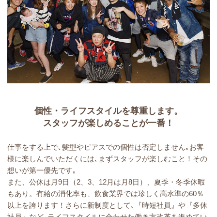
個性・ライフスタイルを尊重します。
スタッフが楽しめることが一番！
仕事をする上で､髪型やピアスでの個性は否定しません｡お客
様に楽しんでいただくには､まずスタッフが楽しむこと！その
想いが第一優先です｡
また、公休は月9日（2、3、12月は月8日）、夏季・冬季休暇
もあり。有給の消化率も、飲食業界では珍しく高水準の60％
以上を誇ります！さらに新制度として､『時短社員』や『多休
社員』など､ライフスタイルに合わせた働き方改革を進めてい