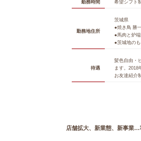
勤務時間
希望シフト
茨城県
●焼き鳥 勝
勤務地住所
●馬肉と炉端
●茨城地のも
髪色自由・
待遇
ます。201
お友達紹介制
店舗拡大、新業態、新事業…