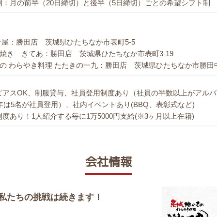
制：月の前半（20日締切）と後半（5日締切）ごとの希望シフト制
一屋：勝田店 茨城県ひたちなか市表町5-5
焼き きてあ：勝田店 茨城県ひたちなか市表町3-19
の わらやき料理 たたきの一九：勝田店 茨城県ひたちなか市勝田中
ピアスOK、制服貸与、社員登用制度あり（社員の半数以上がアル
8年は5名が社員登用）、社内イベントあり(BBQ、表彰式など)
度あり！1人紹介する毎に1万5000円支給(※3ヶ月以上在籍)
会社情報
私たちの挑戦は続きます！