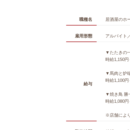
職種名
居酒屋のホ
雇用形態
アルバイト
▼たたきの一
時給1,150
▼馬肉と炉
時給1,100
給与
▼焼き鳥 勝
時給1,080
※店舗によ