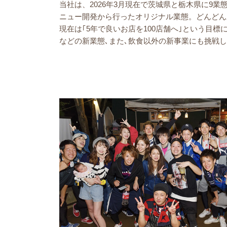
当社は、2026年3月現在で茨城県と栃木県に9業
ニュー開発から行ったオリジナル業態。どんどん
現在は｢5年で良いお店を100店舗へ｣という目
などの新業態､また､飲食以外の新事業にも挑戦し